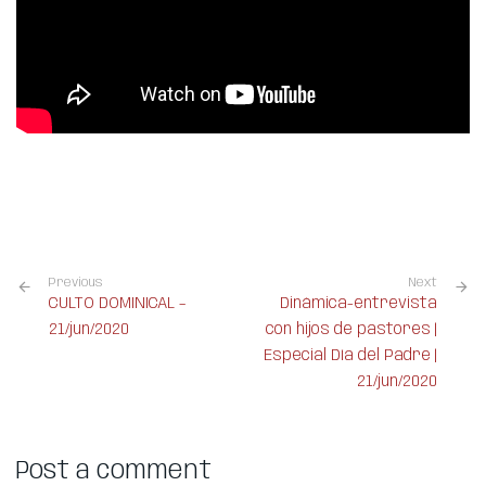
Previous
Next
CULTO DOMINICAL –
Dinámica-entrevista
21/jun/2020
con hijos de pastores |
Especial Día del Padre |
21/jun/2020
Post a comment