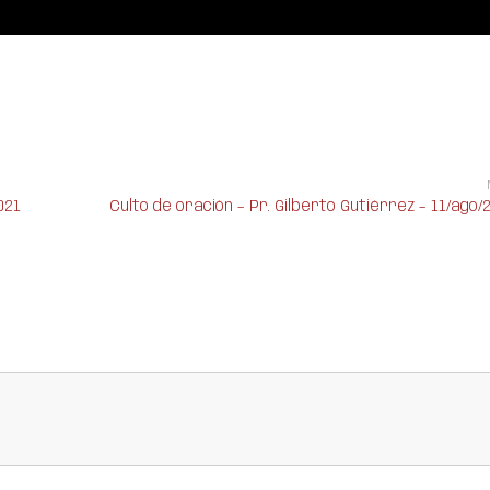
021
Culto de oración – Pr. Gilberto Gutiérrez – 11/ago/