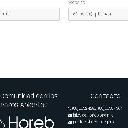
Website
 Comunidad con los
Contacto
Brazos Abiertos
(55) 5532 4281 | (55) 5539 4367
iglesia@horeb.org.mx
pastor@horeb.org.mx