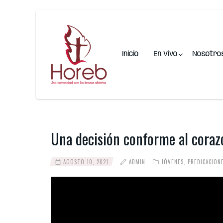
Inicio
En Vivo
Nosotro
Una decisión conforme al cora
AGOSTO 10, 2021
ADMIN
JÓVENES
,
PREDICACION