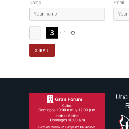
Name
Email
−
=
4
Una